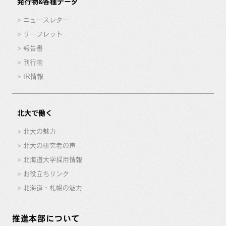
発行物&各種データ
ニュースレター
リーフレット
報告書
刊行物
IR情報
北大で働く
北大の魅力
北大の研究者の声
北海道大学採用情報
お役立ちリンク
北海道・札幌の魅力
推進本部について