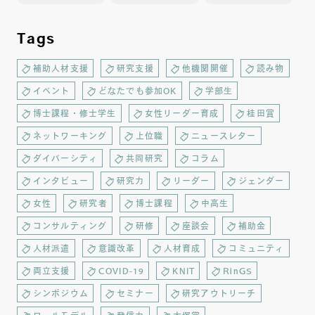
Tags
補助人材支援
研究支援
他機関開催
読み物
イベント
どなたでも参加OK
学部生
博士課程・修士学生
女性リーダー育成
桂田賞
ネットワーキング
上位職
ニュースレター
ダイバーシティ
共同研究
コラム
インタビュー
研究力
リーダー
ジェンダー
女性
研究者
博士課程
中高生
コンサルティング
研修
座談会
補助金
人材派遣
意識改革
人材育成
コミュニティ
両立支援
COVID-19
KNIT
RinGS
シンポジウム
セミナー
研究アウトリーチ