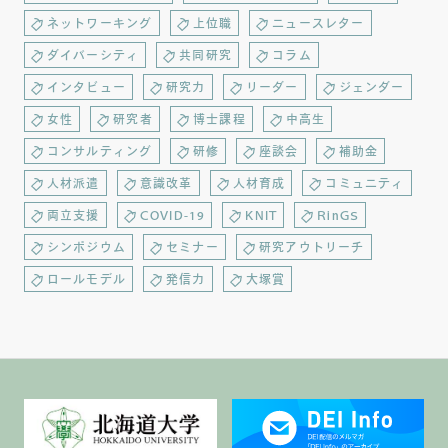
ネットワーキング
上位職
ニュースレター
ダイバーシティ
共同研究
コラム
インタビュー
研究力
リーダー
ジェンダー
女性
研究者
博士課程
中高生
コンサルティング
研修
座談会
補助金
人材派遣
意識改革
人材育成
コミュニティ
両立支援
COVID-19
KNIT
RinGS
シンポジウム
セミナー
研究アウトリーチ
ロールモデル
発信力
大塚賞