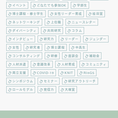
イベント
どなたでも参加OK
学部生
博士課程・修士学生
女性リーダー育成
桂田賞
ネットワーキング
上位職
ニュースレター
ダイバーシティ
共同研究
コラム
インタビュー
研究力
リーダー
ジェンダー
女性
研究者
博士課程
中高生
コンサルティング
研修
座談会
補助金
人材派遣
意識改革
人材育成
コミュニティ
両立支援
COVID-19
KNIT
RinGS
シンポジウム
セミナー
研究アウトリーチ
ロールモデル
発信力
大塚賞