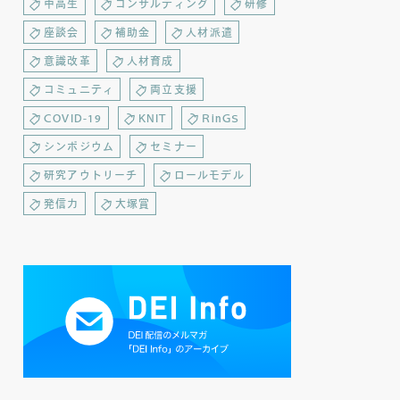
中高生
コンサルティング
研修
座談会
補助金
人材派遣
意識改革
人材育成
コミュニティ
両立支援
COVID-19
KNIT
RinGS
シンポジウム
セミナー
研究アウトリーチ
ロールモデル
発信力
大塚賞