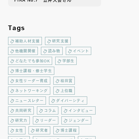
FIKA No.7 笠井久会さん
Tags
補助人材支援
研究支援
他機関開催
読み物
イベント
どなたでも参加OK
学部生
博士課程・修士学生
女性リーダー育成
桂田賞
ネットワーキング
上位職
ニュースレター
ダイバーシティ
共同研究
コラム
インタビュー
研究力
リーダー
ジェンダー
女性
研究者
博士課程