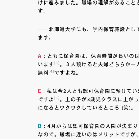
けに産みました。職場の理解があること
す。
――北海道大学にも、学内保育施設とし
ます。
A
：ともに保育園は、保育時間が長いの
[3]
います
。３人預けると夫婦どちらか一
[4]
無料
ですよね。
E
：私は今2人とも認可保育園に預けてい
[5]
ですよ
。上の子が3歳児クラスに上が
になるとワクワクしているところ (笑)。
B
：4月からは認可保育園の入園が決ま
なので。職場に近いのはメリットですが