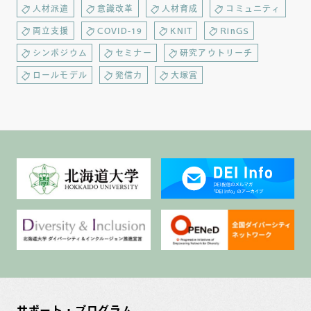
人材派遣
意識改革
人材育成
コミュニティ
両立支援
COVID-19
KNIT
RinGS
シンポジウム
セミナー
研究アウトリーチ
ロールモデル
発信力
大塚賞
サポート・プログラム