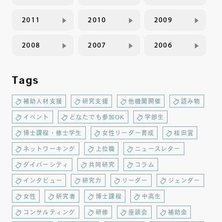
2011
2010
2009
2008
2007
2006
Tags
補助人材支援
研究支援
他機関開催
読み物
イベント
どなたでも参加OK
学部生
博士課程・修士学生
女性リーダー育成
桂田賞
ネットワーキング
上位職
ニュースレター
ダイバーシティ
共同研究
コラム
インタビュー
研究力
リーダー
ジェンダー
女性
研究者
博士課程
中高生
コンサルティング
研修
座談会
補助金