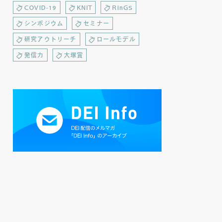
COVID-19
KNIT
RinGS
シンポジウム
セミナー
研究アウトリーチ
ロールモデル
発信力
大塚賞