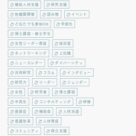
補助人材支援
研究支援
他機関開催
読み物
イベント
どなたでも参加OK
学部生
博士課程・修士学生
女性リーダー育成
桂田賞
ネットワーキング
上位職
ニュースレター
ダイバーシティ
共同研究
コラム
インタビュー
研究力
リーダー
ジェンダー
女性
研究者
博士課程
中高生
コンサルティング
研修
座談会
補助金
人材派遣
意識改革
人材育成
コミュニティ
両立支援