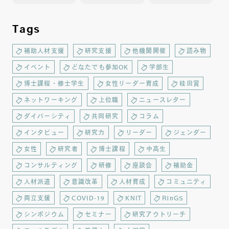
Tags
補助人材支援
研究支援
他機関開催
読み物
イベント
どなたでも参加OK
学部生
博士課程・修士学生
女性リーダー育成
桂田賞
ネットワーキング
上位職
ニュースレター
ダイバーシティ
共同研究
コラム
インタビュー
研究力
リーダー
ジェンダー
女性
研究者
博士課程
中高生
コンサルティング
研修
座談会
補助金
人材派遣
意識改革
人材育成
コミュニティ
両立支援
COVID-19
KNIT
RinGS
シンポジウム
セミナー
研究アウトリーチ