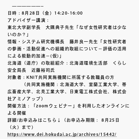
——————–
日時：8月28日（金）14:20-16:00
アドバイザー講演：
東北大学副学長 大隅典子先生「なぜ女性研究者は少な
いのか？」
情報・システム研究機構長 藤井良一先生「女性研究者
の参画・活動促進への組織的取組について－評価の活用
による能動的加速－(仮)」
北海道（道庁）の取組紹介：北海道環境生活部 くらし
安全局長 近藤裕司氏
対象者：KNIT共同実施機関に所属する教職員の方
（共同実施機関：北海道大学、室蘭工業大学、帯
広畜産大学、北見工業大学、日東電工株式会社、株式会
社アミノアップ）
開催方法：「zoomウェビナー」を利用したオンラインに
よる開催
詳細/お申込みはこちら↓（お申込み期限： 8月25日
（火）まで）
https://www.dei.hokudai.ac.jp/archives/15442/