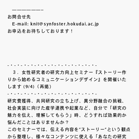
——————–
お問合せ先
E-mail: knit@synfoster.hokudai.ac.jp
お申込をお待ちしております！
-・-・-・-・-・-・-・-・-・-・-・-・-・-
３．女性研究者の研究力向上セミナー『ストーリー作
りから始めるコミュニケーションデザイン』を開催いた
します (9/4)（再掲）
-・-・-・-・-・-・-・-・-・-・-・-・-・-
研究費獲得、共同研究の立ち上げ、異分野融合の挑戦、
社会実装に向けた産学連携や起業など、自分で「研究の
魅力を伝え、理解してもらう」時、どうすれば効果的か
悩んだことはありませんか？
このセミナーでは、伝える内容を”ストーリー”という観点
から整理し、様々なコンテンツに使える「あなたの研究