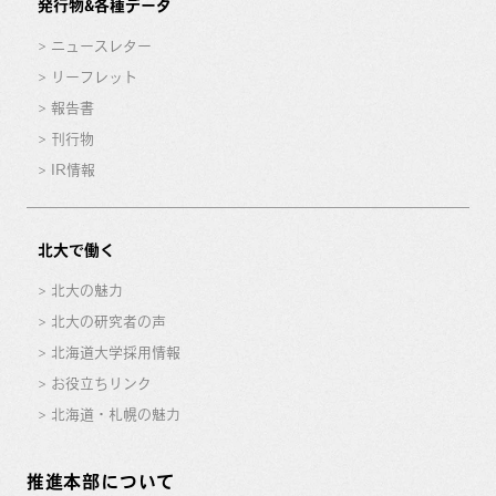
発行物&各種データ
ニュースレター
リーフレット
報告書
刊行物
IR情報
北大で働く
北大の魅力
北大の研究者の声
北海道大学採用情報
お役立ちリンク
北海道・札幌の魅力
推進本部について