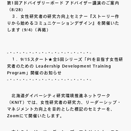
第1回アドバイザリーボード アドバイザー講演のご案内
（8/28)
３．女性研究者の研究力向上セミナー『ストーリー作
りから始めるコミュニケーションデザイン』を開催いた
します (9/4)（再掲）
-・-・-・-・-・-・-・-・-・-・-・-・-・-
１．9/15スタート★全5回シリーズ「PIを目指す女性研
究者のための Leadership Development Training
Program」開催のお知らせ
-・-・-・-・-・-・-・-・-・-・-・-・-・-
北海道ダイバーシティ研究環境推進ネットワーク
（KNIT）では、女性研究者の研究力、リーダーシップ・
マネジメント力向上を目的とした標記のセミナーを、
Zoomにて開催いたします。