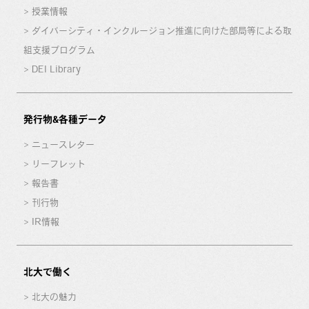
授業情報
ダイバーシティ・インクルージョン推進に向けた部局等による取
組支援プログラム
DEI Library
発行物&各種データ
ニュースレター
リーフレット
報告書
刊行物
IR情報
北大で働く
北大の魅力