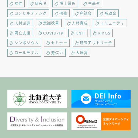
女性
研究者
博士課程
中高生
コンサルティング
研修
座談会
補助金
人材派遣
意識改革
人材育成
コミュニティ
両立支援
COVID-19
KNIT
RinGS
シンポジウム
セミナー
研究アウトリーチ
ロールモデル
発信力
大塚賞