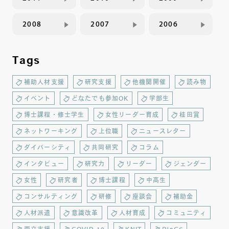
2008
2007
2006
Tags
補助人材支援
研究支援
他機関開催
読み物
イベント
どなたでも参加OK
学部生
博士課程・修士学生
女性リーダー育成
桂田賞
ネットワーキング
上位職
ニュースレター
ダイバーシティ
共同研究
コラム
インタビュー
研究力
リーダー
ジェンダー
女性
研究者
博士課程
中高生
コンサルティング
研修
座談会
補助金
人材派遣
意識改革
人材育成
コミュニティ