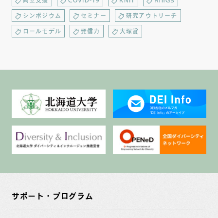
両立支援
COVID-19
KNIT
RinGS
シンポジウム
セミナー
研究アウトリーチ
ロールモデル
発信力
大塚賞
サポート・プログラム