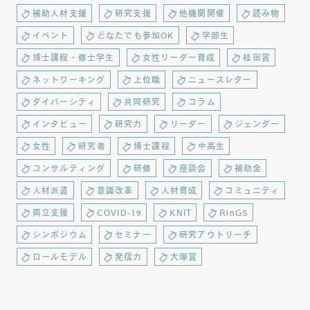
補助人材支援
研究支援
他機関開催
読み物
イベント
どなたでも参加OK
学部生
博士課程・修士学生
女性リーダー育成
桂田賞
ネットワーキング
上位職
ニュースレター
ダイバーシティ
共同研究
コラム
インタビュー
研究力
リーダー
ジェンダー
女性
研究者
博士課程
中高生
コンサルティング
研修
座談会
補助金
人材派遣
意識改革
人材育成
コミュニティ
両立支援
COVID-19
KNIT
RinGS
シンポジウム
セミナー
研究アウトリーチ
ロールモデル
発信力
大塚賞