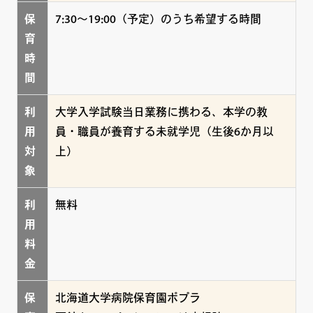
保
7:30～19:00（予定）のうち希望する時間
育
時
間
利
大学入学試験当日業務に携わる、本学の教
用
員・職員が養育する未就学児（生後6か月以
対
上）
象
利
無料
用
料
金
保
北海道大学病院保育園ポプラ