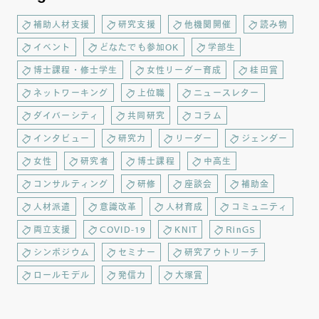
補助人材支援
研究支援
他機関開催
読み物
イベント
どなたでも参加OK
学部生
博士課程・修士学生
女性リーダー育成
桂田賞
ネットワーキング
上位職
ニュースレター
ダイバーシティ
共同研究
コラム
インタビュー
研究力
リーダー
ジェンダー
女性
研究者
博士課程
中高生
コンサルティング
研修
座談会
補助金
人材派遣
意識改革
人材育成
コミュニティ
両立支援
COVID-19
KNIT
RinGS
シンポジウム
セミナー
研究アウトリーチ
ロールモデル
発信力
大塚賞