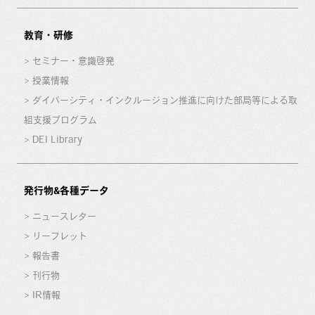
教育・研修
セミナー・意識啓発
授業情報
ダイバーシティ・インクルージョン推進に向けた部局等による取
組支援プログラム
DEI Library
発行物&各種データ
ニュースレター
リーフレット
報告書
刊行物
IR情報