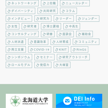
ネットワーキング
上位職
ニュースレター
ダイバーシティ
共同研究
コラム
インタビュー
研究力
リーダー
ジェンダー
女性
研究者
博士課程
中高生
コンサルティング
研修
座談会
補助金
人材派遣
意識改革
人材育成
コミュニティ
両立支援
COVID-19
KNIT
RinGS
シンポジウム
セミナー
研究アウトリーチ
ロールモデル
発信力
大塚賞