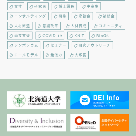
女性
研究者
博士課程
中高生
コンサルティング
研修
座談会
補助金
人材派遣
意識改革
人材育成
コミュニティ
両立支援
COVID-19
KNIT
RinGS
シンポジウム
セミナー
研究アウトリーチ
ロールモデル
発信力
大塚賞