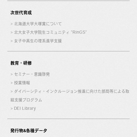
次世代育成
北海道大学大塚賞について
北大女子大学院生コミュニティ “RinGS”
女子中高生の理系進学支援
教育・研修
セミナー・意識啓発
授業情報
ダイバーシティ・インクルージョン推進に向けた部局等による取
組支援プログラム
DEI Library
発行物&各種データ