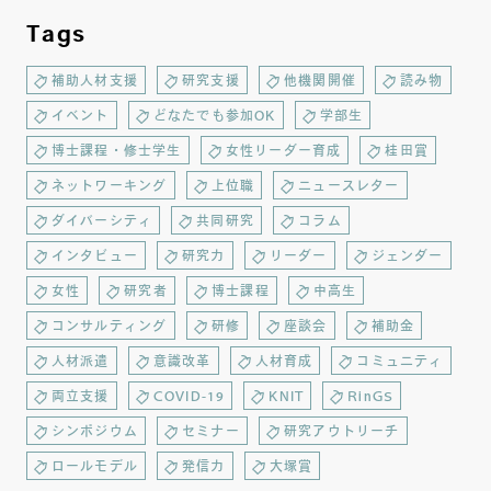
Tags
補助人材支援
研究支援
他機関開催
読み物
イベント
どなたでも参加OK
学部生
博士課程・修士学生
女性リーダー育成
桂田賞
ネットワーキング
上位職
ニュースレター
ダイバーシティ
共同研究
コラム
インタビュー
研究力
リーダー
ジェンダー
女性
研究者
博士課程
中高生
コンサルティング
研修
座談会
補助金
人材派遣
意識改革
人材育成
コミュニティ
両立支援
COVID-19
KNIT
RinGS
シンポジウム
セミナー
研究アウトリーチ
ロールモデル
発信力
大塚賞