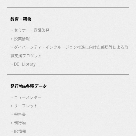
教育・研修
セミナー・意識啓発
授業情報
ダイバーシティ・インクルージョン推進に向けた部局等による取
組支援プログラム
DEI Library
発行物&各種データ
ニュースレター
リーフレット
報告書
刊行物
IR情報