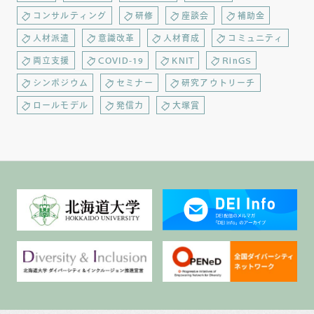
コンサルティング
研修
座談会
補助金
人材派遣
意識改革
人材育成
コミュニティ
両立支援
COVID-19
KNIT
RinGS
シンポジウム
セミナー
研究アウトリーチ
ロールモデル
発信力
大塚賞