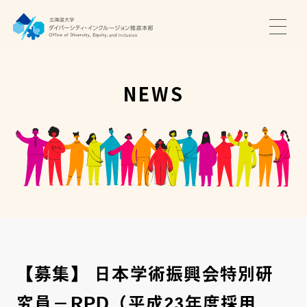
TOP
ニュース
NEWS
サポート・プログラム
推進本部について
アクセス・お問い合わせ
JA
EN
【募集】 日本学術振興会特別研
究員－RPD（平成23年度採用