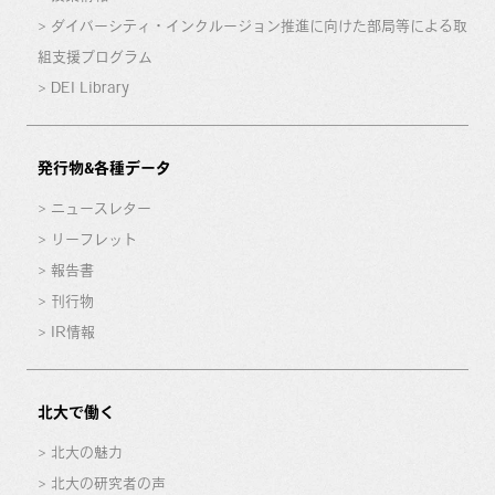
ダイバーシティ・インクルージョン推進に向けた部局等による取
組支援プログラム
DEI Library
発行物&各種データ
ニュースレター
リーフレット
報告書
刊行物
IR情報
北大で働く
北大の魅力
北大の研究者の声