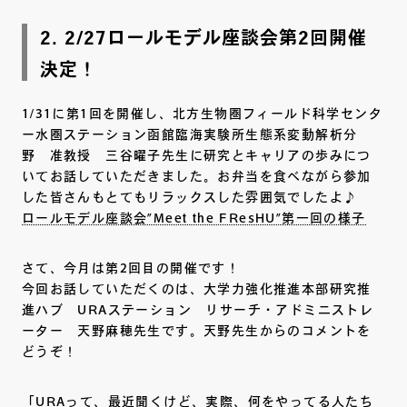
2. 2/27ロールモデル座談会第2回開催
決定！
1/31に第1回を開催し、北方生物圏フィールド科学センタ
ー水圏ステーション函館臨海実験所生態系変動解析分
野 准教授 三谷曜子先生に研究とキャリアの歩みにつ
いてお話していただきました。お弁当を食べながら参加
した皆さんもとてもリラックスした雰囲気でしたよ♪
ロールモデル座談会”Meet the FResHU”第一回の様子
さて、今月は第2回目の開催です！
今回お話していただくのは、大学力強化推進本部研究推
進ハブ URAステーション リサーチ・アドミニストレ
ーター 天野麻穂先生です。天野先生からのコメントを
どうぞ！
「URAって、最近聞くけど、実際、何をやってる人たち