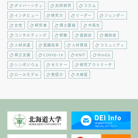
ダイバーシティ
共同研究
コラム
インタビュー
研究力
リーダー
ジェンダー
女性
研究者
博士課程
中高生
コンサルティング
研修
座談会
補助金
人材派遣
意識改革
人材育成
コミュニティ
両立支援
COVID-19
KNIT
RinGS
シンポジウム
セミナー
研究アウトリーチ
ロールモデル
発信力
大塚賞