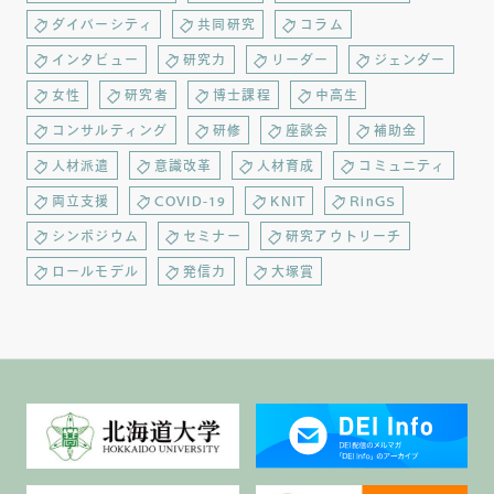
ダイバーシティ
共同研究
コラム
インタビュー
研究力
リーダー
ジェンダー
女性
研究者
博士課程
中高生
コンサルティング
研修
座談会
補助金
人材派遣
意識改革
人材育成
コミュニティ
両立支援
COVID-19
KNIT
RinGS
シンポジウム
セミナー
研究アウトリーチ
ロールモデル
発信力
大塚賞