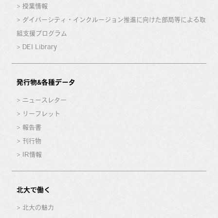
授業情報
ダイバーシティ・インクルージョン推進に向けた部局等による取
組支援プログラム
DEI Library
発行物&各種データ
ニュースレター
リーフレット
報告書
刊行物
IR情報
北大で働く
北大の魅力