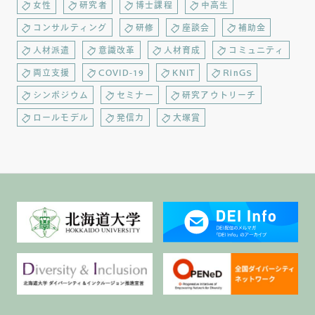
女性
研究者
博士課程
中高生
コンサルティング
研修
座談会
補助金
人材派遣
意識改革
人材育成
コミュニティ
両立支援
COVID-19
KNIT
RinGS
シンポジウム
セミナー
研究アウトリーチ
ロールモデル
発信力
大塚賞