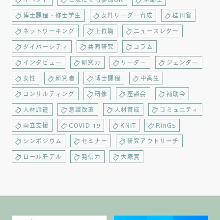
博士課程・修士学生
女性リーダー育成
桂田賞
ネットワーキング
上位職
ニュースレター
ダイバーシティ
共同研究
コラム
インタビュー
研究力
リーダー
ジェンダー
女性
研究者
博士課程
中高生
コンサルティング
研修
座談会
補助金
人材派遣
意識改革
人材育成
コミュニティ
両立支援
COVID-19
KNIT
RinGS
シンポジウム
セミナー
研究アウトリーチ
ロールモデル
発信力
大塚賞