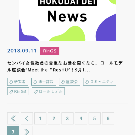
2018.09.11
RinGS
センパイ女性教員の貴重なお話を聞くなら、ロールモデ
ル座談会”Meet the FResHU”！9月1...
研究者
博士課程
座談会
コミュニティ
RinGS
ロールモデル
1
2
3
4
5
6
7