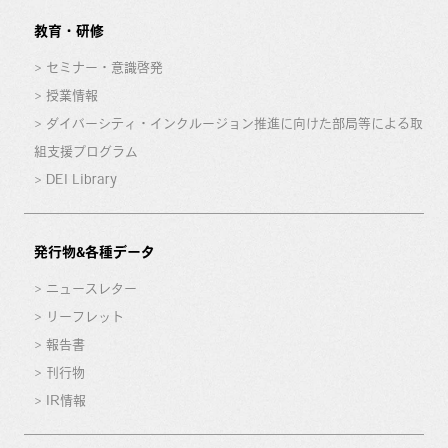
教育・研修
セミナー・意識啓発
授業情報
ダイバーシティ・インクルージョン推進に向けた部局等による取
組支援プログラム
DEI Library
発行物&各種データ
ニュースレター
リーフレット
報告書
刊行物
IR情報