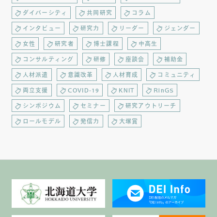
ダイバーシティ
共同研究
コラム
インタビュー
研究力
リーダー
ジェンダー
女性
研究者
博士課程
中高生
コンサルティング
研修
座談会
補助金
人材派遣
意識改革
人材育成
コミュニティ
両立支援
COVID-19
KNIT
RinGS
シンポジウム
セミナー
研究アウトリーチ
ロールモデル
発信力
大塚賞