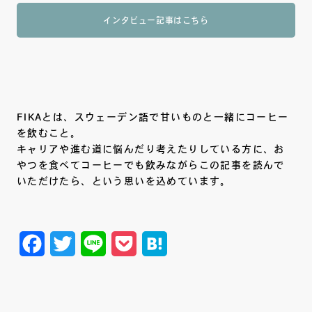
インタビュー記事はこちら
FIKAとは、スウェーデン語で甘いものと一緒にコーヒー
を飲むこと。
キャリアや進む道に悩んだり考えたりしている方に、お
やつを食べてコーヒーでも飲みながらこの記事を読んで
いただけたら、という思いを込めています。
F
T
L
P
H
a
w
i
o
a
c
i
n
c
t
e
t
e
k
e