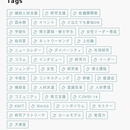
Tags
補助人材支援
研究支援
他機関開催
読み物
イベント
どなたでも参加OK
学部生
博士課程・修士学生
女性リーダー育成
桂田賞
ネットワーキング
上位職
ニュースレター
ダイバーシティ
共同研究
コラム
インタビュー
研究力
リーダー
ジェンダー
女性
研究者
博士課程
中高生
コンサルティング
研修
座談会
補助金
人材派遣
意識改革
人材育成
コミュニティ
両立支援
COVID-19
KNIT
RinGS
シンポジウム
セミナー
研究アウトリーチ
ロールモデル
発信力
大塚賞