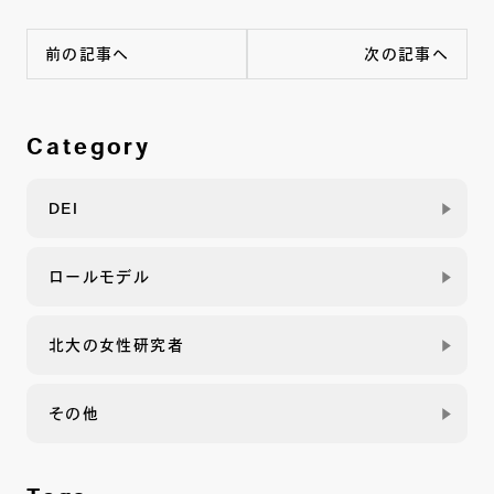
b
t
e
n
前の記事へ
次の記事へ
o
e
t
a
o
r
k
Category
DEI
ロールモデル
北大の女性研究者
その他