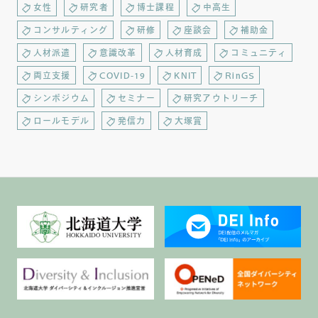
女性
研究者
博士課程
中高生
コンサルティング
研修
座談会
補助金
人材派遣
意識改革
人材育成
コミュニティ
両立支援
COVID-19
KNIT
RinGS
シンポジウム
セミナー
研究アウトリーチ
ロールモデル
発信力
大塚賞