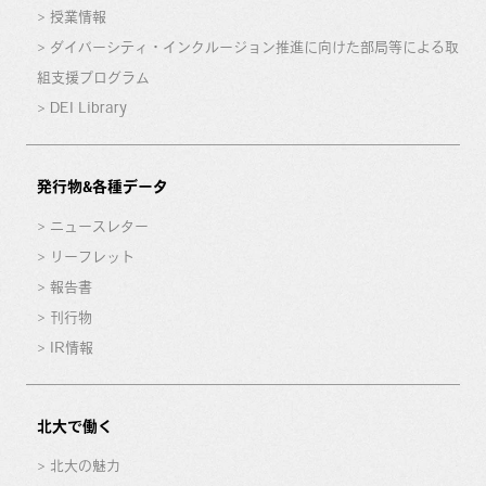
授業情報
ダイバーシティ・インクルージョン推進に向けた部局等による取
組支援プログラム
DEI Library
発行物&各種データ
ニュースレター
リーフレット
報告書
刊行物
IR情報
北大で働く
北大の魅力