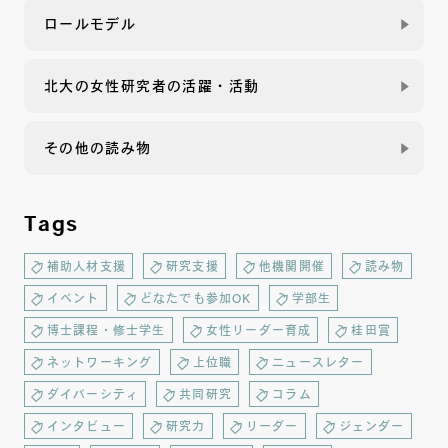
ロールモデル
北大の女性研究者の活躍・活動
その他の読み物
Tags
補助人材支援
研究支援
他機関開催
読み物
イベント
どなたでも参加OK
学部生
博士課程・修士学生
女性リーダー育成
桂田賞
ネットワーキング
上位職
ニュースレター
ダイバーシティ
共同研究
コラム
インタビュー
研究力
リーダー
ジェンダー