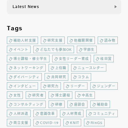
Latest News
Tags
補助人材支援
研究支援
他機関開催
読み物
イベント
どなたでも参加OK
学部生
博士課程・修士学生
女性リーダー育成
桂田賞
ネットワーキング
上位職
ニュースレター
ダイバーシティ
共同研究
コラム
インタビュー
研究力
リーダー
ジェンダー
女性
研究者
博士課程
中高生
コンサルティング
研修
座談会
補助金
人材派遣
意識改革
人材育成
コミュニティ
両立支援
COVID-19
KNIT
RinGS