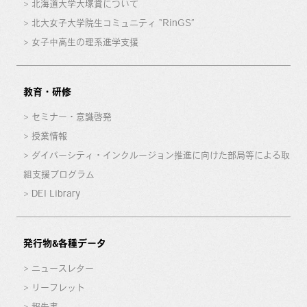
北海道大学大塚賞について
北大女子大学院生コミュニティ “RinGS”
女子中高生の理系進学支援
教育・研修
セミナー・意識啓発
授業情報
ダイバーシティ・インクルージョン推進に向けた部局等による取
組支援プログラム
DEI Library
発行物&各種データ
ニュースレター
リーフレット
報告書