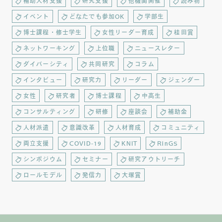
補助人材支援
研究支援
他機関開催
読み物
イベント
どなたでも参加OK
学部生
博士課程・修士学生
女性リーダー育成
桂田賞
ネットワーキング
上位職
ニュースレター
ダイバーシティ
共同研究
コラム
インタビュー
研究力
リーダー
ジェンダー
女性
研究者
博士課程
中高生
コンサルティング
研修
座談会
補助金
人材派遣
意識改革
人材育成
コミュニティ
両立支援
COVID-19
KNIT
RinGS
シンポジウム
セミナー
研究アウトリーチ
ロールモデル
発信力
大塚賞