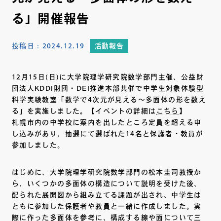
る」開催報告
投稿日：
2024.12.19
活動報告
12月15日(日)に大学院理学研究院数学部門主催、公益財
団法人KDDI財団・DEI推進本部共催で中学生対象体験型
科学実験教室「数学で4次元が見える～多面体の形を数え
る」を実施しました。【イベントの詳細は
こちら
】
札幌市内の中学校に案内を出したところ定員を超える申
し込みがあり、抽選にて選ばれた14名と保護者・教員が
参加しました。
はじめに、大学院理学研究院数学部門の松本圭司教授か
ら、いくつかの多面体の構造について説明を受けた後、
配られた展開図から組み立てる課題が出され、中学生は
ともに参加した保護者や教員と一緒に作成しました。実
際に作った多面体を参考に、構成する線や面について三