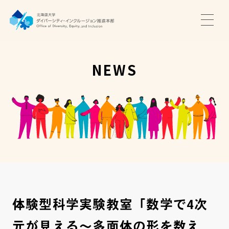
TOP
ニュース
NEWS
サポート・プログラム
推進本部について
アクセス・お問い合わせ
JA
EN
体験型科学実験教室「数学で4次
元が見える～多面体の形を数え