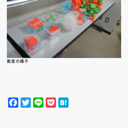
教室の様子
Facebook
Twitter
Line
Pocket
Hatena