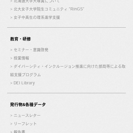
北海道大学大塚賞について
北大女子大学院生コミュニティ “RinGS”
女子中高生の理系進学支援
教育・研修
セミナー・意識啓発
授業情報
ダイバーシティ・インクルージョン推進に向けた部局等による取
組支援プログラム
DEI Library
発行物&各種データ
ニュースレター
リーフレット
報告書