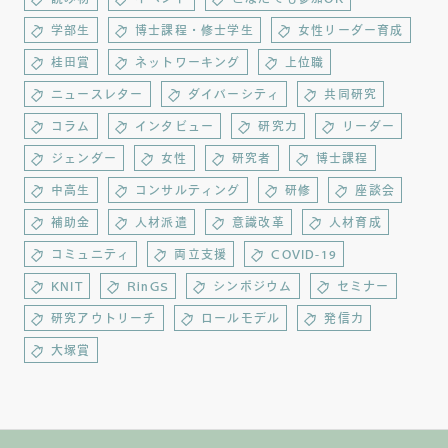
学部生
博士課程・修士学生
女性リーダー育成
桂田賞
ネットワーキング
上位職
ニュースレター
ダイバーシティ
共同研究
コラム
インタビュー
研究力
リーダー
ジェンダー
女性
研究者
博士課程
中高生
コンサルティング
研修
座談会
補助金
人材派遣
意識改革
人材育成
コミュニティ
両立支援
COVID-19
KNIT
RinGS
シンポジウム
セミナー
研究アウトリーチ
ロールモデル
発信力
大塚賞