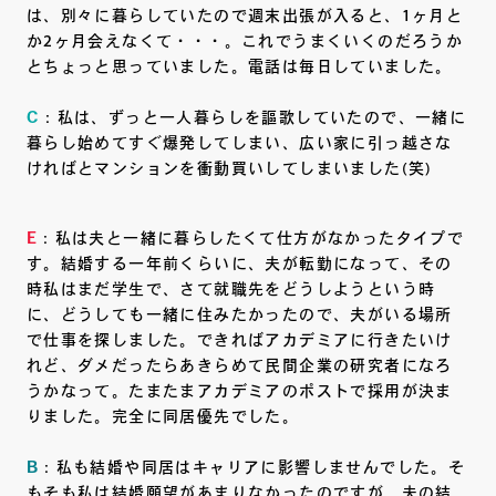
は、別々に暮らしていたので週末出張が入ると、1ヶ月と
か2ヶ月会えなくて・・・。これでうまくいくのだろうか
とちょっと思っていました。電話は毎日していました。
C
：私は、ずっと一人暮らしを謳歌していたので、一緒に
暮らし始めてすぐ爆発してしまい、広い家に引っ越さな
ければとマンションを衝動買いしてしまいました(笑)
E
：私は夫と一緒に暮らしたくて仕方がなかったタイプで
す。結婚する一年前くらいに、夫が転勤になって、その
時私はまだ学生で、さて就職先をどうしようという時
に、どうしても一緒に住みたかったので、夫がいる場所
で仕事を探しました。できればアカデミアに行きたいけ
れど、ダメだったらあきらめて民間企業の研究者になろ
うかなって。たまたまアカデミアのポストで採用が決ま
りました。完全に同居優先でした。
B
：私も結婚や同居はキャリアに影響しませんでした。そ
もそも私は結婚願望があまりなかったのですが、夫の結