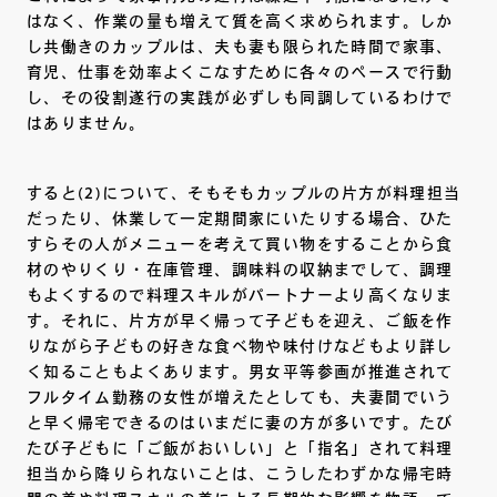
はなく、作業の量も増えて質を高く求められます。しか
し共働きのカップルは、夫も妻も限られた時間で家事、
育児、仕事を効率よくこなすために各々のペースで行動
し、その役割遂行の実践が必ずしも同調しているわけで
はありません。
すると(2)について、そもそもカップルの片方が料理担当
だったり、休業して一定期間家にいたりする場合、ひた
すらその人がメニューを考えて買い物をすることから食
材のやりくり・在庫管理、調味料の収納までして、調理
もよくするので料理スキルがパートナーより高くなりま
す。それに、片方が早く帰って子どもを迎え、ご飯を作
りながら子どもの好きな食べ物や味付けなどもより詳し
く知ることもよくあります。男女平等参画が推進されて
フルタイム勤務の女性が増えたとしても、夫妻間でいう
と早く帰宅できるのはいまだに妻の方が多いです。たび
たび子どもに「ご飯がおいしい」と「指名」されて料理
担当から降りられないことは、こうしたわずかな帰宅時