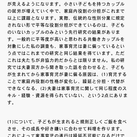
が見えるようになります。小さい子どもを持つカップル
の就労が増えていく中で、家庭内役割の分担がこれまで
以上に課題となります。実際、伝統的な性別分業に規定
されない形で平等な役割分担ができているのは、子ども
のいないカップルのみという先行研究の結果がありま
す。一般的に平等度が高いと思われる共働きカップルを
対象にした私の調査も、家事育児は妻に偏っているとい
う点ではこれまでの研究と同じ結果を得ています。ただ
これは夫たちが非協力的だからとは限りません。私の研
究では夫妻双方から聞き取った話を合わせると、子ども
が生まれてから家事育児が妻に偏る原因は、(1)育児する
ことで家庭内役割の性格が変化し、繰延と分担・代替が
できなくなる、(2)夫妻は家事育児に関して同じ程度のス
キル・経験・資源を得られていない、という2点にありま
す。
(1)について、子どもが生まれると規則正しくご飯を食べ
させ、その成長や好き嫌いに合わせて料理を作ります。
これによって家事育児の遂行は繰延不可能になるだけで