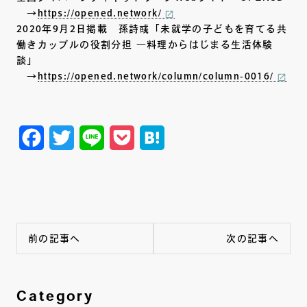
→
https://opened.network/
2020年9月2日掲載 孫詩彧「未就学の子どもを育てる共
働きカップルの役割分担 ―料理からはじまる生活体験
談」
→
https://opened.network/column/column-0016/
F
T
L
P
H
a
w
i
o
a
c
i
n
c
t
e
t
e
k
e
b
t
e
n
前の記事へ
次の記事へ
o
e
t
a
o
r
k
Category