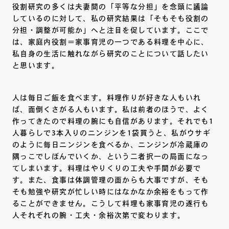
役割研究の多くは夫妻間の「平等な分担」を念頭に議論
しているのに対して、私の研究結果は「そもそも役割の
分担・調整が可能か」へと注目を促しています。ここで
は、家庭内役割＝家事育児の一つである料理を中心に、
私自身の生活に触れながら研究のことについて話したい
と思います。
人は毎日ご飯を食べます。料理作りが好きな人もいれ
ば、面倒くさがる人もいます。私は前者のほうで、よく
作ってきたので料理の腕にも自信があります。それでも1
人暮らしで3本入りのニンジンを1袋買うと、私がウサギ
のように毎日ニンジンを食べるか、ニンジンが冷蔵庫の
隅っこでしぼんでいくか、という二者択一の局面になっ
てしまいます。料理はやりくりの工夫や手間が必要で
す。また、食事は体調管理の面からも大事ですが、そも
そも勉強や研究が忙しい時にはなかなか余裕をもって作
ることができません。こうして料理も家事育児の遂行も
人それぞれの腕・工夫・余裕次第で変わります。