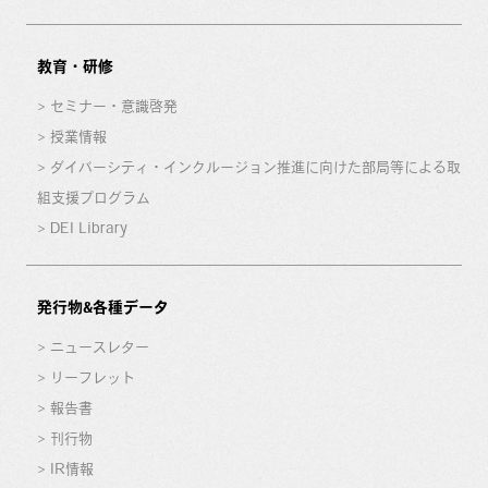
教育・研修
セミナー・意識啓発
授業情報
ダイバーシティ・インクルージョン推進に向けた部局等による取
組支援プログラム
DEI Library
発行物&各種データ
ニュースレター
リーフレット
報告書
刊行物
IR情報