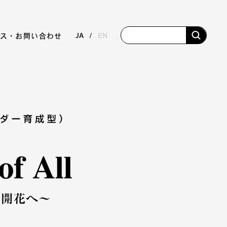
JA
EN
ス・お問い合わせ