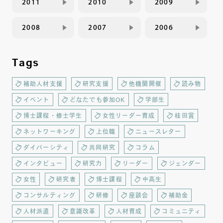
2011
2010
2009
2008
2007
2006
Tags
補助人材支援
研究支援
他機関開催
読み物
イベント
どなたでも参加OK
学部生
博士課程・修士学生
女性リーダー育成
桂田賞
ネットワーキング
上位職
ニュースレター
ダイバーシティ
共同研究
コラム
インタビュー
研究力
リーダー
ジェンダー
女性
研究者
博士課程
中高生
コンサルティング
研修
座談会
補助金
人材派遣
意識改革
人材育成
コミュニティ