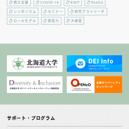
両立支援
COVID-19
KNIT
RinGS
シンポジウム
セミナー
研究アウトリーチ
ロールモデル
発信力
大塚賞
サポート・プログラム