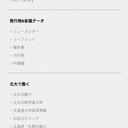
DEI Library
発行物&各種データ
ニュースレター
リーフレット
報告書
刊行物
IR情報
北大で働く
北大の魅力
北大の研究者の声
北海道大学採用情報
お役立ちリンク
北海道・札幌の魅力